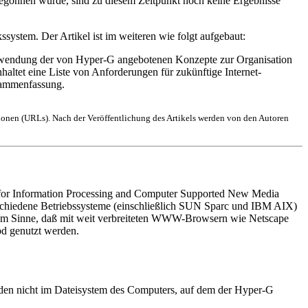
egonnen wurde, sind zu diesem Zeitpunkt noch keine Ergebnisse
system. Der Artikel ist im weiteren wie folgt aufgebaut:
 Anwendung der von Hyper-G angebotenen Konzepte zur Organisation
ltet eine Liste von Anforderungen für zukünftige Internet-
usammenfassung.
ationen (URLs). Nach der Veröffentlichung des Artikels werden von den Autoren
e for Information Processing and Computer Supported New Media
rschiedene Betriebssysteme (einschließlich SUN Sparc und IBM AIX)
m Sinne, daß mit weit verbreiteten WWW-Browsern wie Netscape
d genutzt werden.
den nicht im Dateisystem des Computers, auf dem der Hyper-G