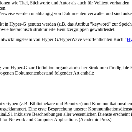
onen wie Titel, Stichworte und Autor als auch für Volltext vorhanden.
zen.
Verweise werden unabhängig von Dokumenten verwaltet und sind außer
ekt in Hyper-G genutzt werden (z.B. das Attribut "keyword" zur Spei
ie hierarchisch strukturierte Benutzergruppen gewährleistet.
Entwicklungsteam von Hyper-G/HyperWave veröffentlichten Buch "
Hy
 von Hyper-G zur Definition organisatorischer Strukturen für digitale
erogenen Dokumentenbestand folgender Art enthält:
Nutzertypen (z.B. Bibliothekare und Benutzer) und Kommunikationsdien
ausgeklammert. Eine erste Besprechung unserer Kommunikationsdienste
itaLS1 inklusive Beschreibungen aller wesentlichen Dienste erscheint
nal for Network and Computer Applications (Academic Press).