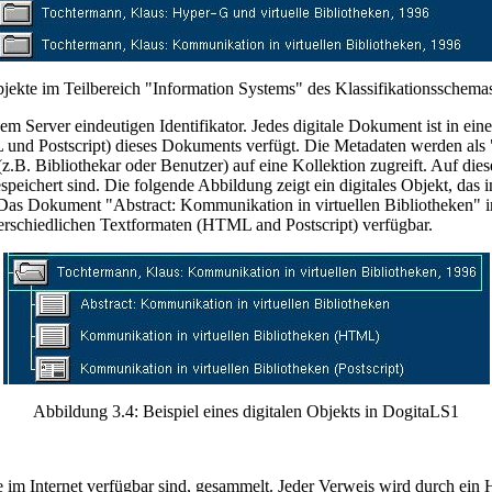
bjekte im Teilbereich "Information Systems" des Klassifikationsschema
em Server eindeutigen Identifikator. Jedes digitale Dokument ist in ei
 Postscript) dieses Dokuments verfügt. Die Metadaten werden als "co
z.B. Bibliothekar oder Benutzer) auf eine Kollektion zugreift. Auf dies
gespeichert sind. Die folgende Abbildung zeigt ein digitales Objekt, da
 Das Dokument "Abstract: Kommunikation in virtuellen Bibliotheken" i
rschiedlichen Textformaten (HTML and Postscript) verfügbar.
Abbildung 3.4: Beispiel eines digitalen Objekts in DogitaLS1
ie im Internet verfügbar sind, gesammelt. Jeder Verweis wird durch ein