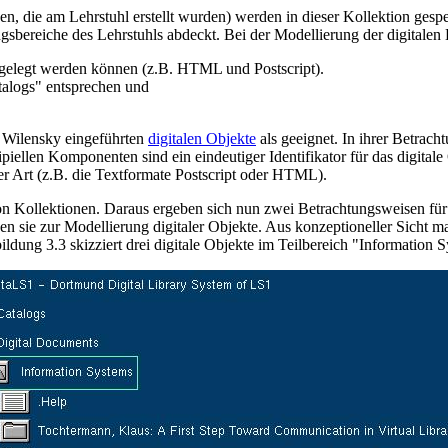
n, die am Lehrstuhl erstellt wurden) werden in dieser Kollektion gesp
chungsbereiche des Lehrstuhls abdeckt. Bei der Modellierung der digit
gelegt werden können (z.B. HTML und Postscript).
talogs" entsprechen und
 Wilensky eingeführten
digitalen Objekte
als geeignet. In ihrer Betrach
iellen Komponenten sind ein eindeutiger Identifikator für das digital
her Art (z.B. die Textformate Postscript oder HTML).
n Kollektionen. Daraus ergeben sich nun zwei Betrachtungsweisen für K
n sie zur Modellierung digitaler Objekte. Aus konzeptioneller Sicht mag 
ildung 3.3 skizziert drei digitale Objekte im Teilbereich "Information