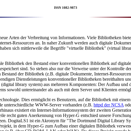
ISSN 1082-9873
 Arten der Verbreitung von Informationen. Viele Bibliotheken bieten
ernet-Ressourcen an. In naher Zukunft werden auch digitale Dokumen
en sich mittlerweile die Begriffe "virtuelle Bibliothek" (virtual library
tale Bibliothek den Bestand einer konventionellen Bibliothek auf digit
espeichert sind. So stehen also nur die Verweise unter der Kontrolle de
m Bestand der Bibliothek (z.B. digitale Dokumente, Internet-Ressourcen
wendigen Dienstleistungen konventioneller Bibliotheken bereithalten u
" (digital library system) aus mehreren Komponenten: Der Aufbau und di
ems sowohl untereinander als auch mit dem Server und Klienten ermögl
Technologie. Dies ermöglicht es Benutzern, auf die Bibliothek mit
viele unterschiedliche WWW-Server vorhanden (z.B.
httpd der NCSA
ode
erhinaus existiert ein Internet-Informationssystem der zweiten Genera
eile recht guten Anerkennung von Hyper-G entschied unsere Forschun
en. DogitaLS1 ist ein Akronym für "The Dortmund Digital Library Sys
Projekt, in dem Hyper-G zum Aufbau einer digitalen Bibliothek verwend