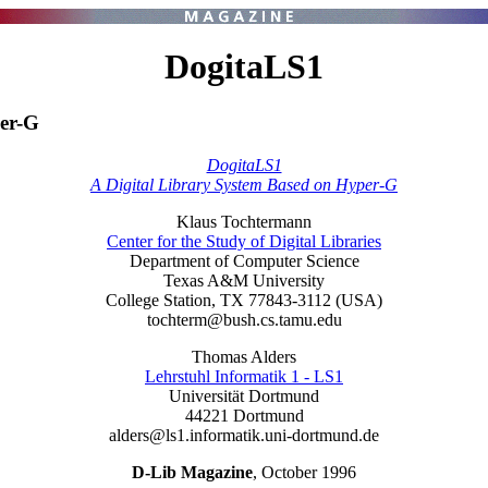
DogitaLS1
per-G
DogitaLS1
A Digital Library System Based on Hyper-G
Klaus Tochtermann
Center for the Study of Digital Libraries
Department of Computer Science
Texas A&M University
College Station, TX 77843-3112 (USA)
tochterm@bush.cs.tamu.edu
Thomas Alders
Lehrstuhl Informatik 1 - LS1
Universität Dortmund
44221 Dortmund
alders@ls1.informatik.uni-dortmund.de
D-Lib Magazine
, October 1996