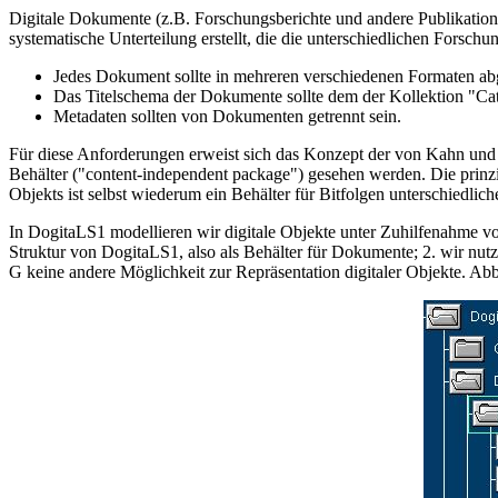
Digitale Dokumente (z.B. Forschungsberichte und andere Publikatione
systematische Unterteilung erstellt, die die unterschiedlichen Fors
Jedes Dokument sollte in mehreren verschiedenen Formaten ab
Das Titelschema der Dokumente sollte dem der Kollektion "Ca
Metadaten sollten von Dokumenten getrennt sein.
Für diese Anforderungen erweist sich das Konzept der von Kahn und
Behälter ("content-independent package") gesehen werden. Die prinzip
Objekts ist selbst wiederum ein Behälter für Bitfolgen unterschiedlic
In DogitaLS1 modellieren wir digitale Objekte unter Zuhilfenahme vo
Struktur von DogitaLS1, also als Behälter für Dokumente; 2. wir nutze
G keine andere Möglichkeit zur Repräsentation digitaler Objekte. Abb