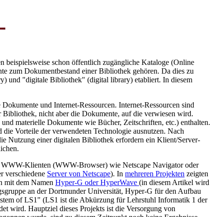
 beispielsweise schon öffentlich zugängliche Kataloge (Online
te zum Dokumentbestand einer Bibliothek gehören. Da dies zu
) und "digitale Bibliothek" (digital library) etabliert. In diesem
ale Dokumente und Internet-Ressourcen. Internet-Ressourcen sind
r Bibliothek, nicht aber die Dokumente, auf die verwiesen wird.
 und materielle Dokumente wie Bücher, Zeitschriften, etc.) enthalten.
nd die Vorteile der verwendeten Technologie ausnutzen. Nach
e Nutzung einer digitalen Bibliothek erfordern ein Klient/Server-
ichen.
 einem WWW-Klienten (WWW-Browser) wie Netscape Navigator oder
r verschiedene
Server von Netscape
). In
mehreren Projekten
zeigten
tion mit dem Namen
Hyper-G oder HyperWave
(in diesem Artikel wird
gsgruppe an der Dortmunder Universität, Hyper-G für den Aufbau
tem of LS1" (LS1 ist die Abkürzung für Lehrstuhl Informatik 1 der
et wird. Hauptziel dieses Projekts ist die Versorgung von