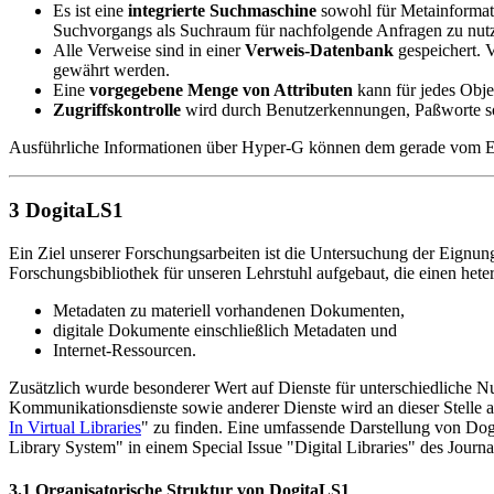
Es ist eine
integrierte Suchmaschine
sowohl für Metainformati
Suchvorgangs als Suchraum für nachfolgende Anfragen zu nut
Alle Verweise sind in einer
Verweis-Datenbank
gespeichert. 
gewährt werden.
Eine
vorgegebene Menge von Attributen
kann für jedes Obj
Zugriffskontrolle
wird durch Benutzerkennungen, Paßworte sow
Ausführliche Informationen über Hyper-G können dem gerade vom 
3 DogitaLS1
Ein Ziel unserer Forschungsarbeiten ist die Untersuchung der Eignung
Forschungsbibliothek für unseren Lehrstuhl aufgebaut, die einen het
Metadaten zu materiell vorhandenen Dokumenten,
digitale Dokumente einschließlich Metadaten und
Internet-Ressourcen.
Zusätzlich wurde besonderer Wert auf Dienste für unterschiedliche 
Kommunikationsdienste sowie anderer Dienste wird an dieser Stelle 
In Virtual Libraries
" zu finden. Eine umfassende Darstellung von Dog
Library System" in einem Special Issue "Digital Libraries" des Jour
3.1 Organisatorische Struktur von DogitaLS1