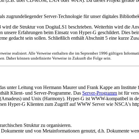
mation (z.B. über CD-ROM, LAN oder WAN). Da dieses Projekt gerade b
ls zugrundeliegender Server-Technologie für unser digitales Bibliotheks
t 3 wird die Struktur von DogitaLS1 beschrieben. Weiterhin wird die
unsere Erfahrungen beim Einsatz von Hyper-G geschildert. Dies beinha
eme gedacht sein sollen. Schließlich enthält Abschnitt 5 eine kurze Z
erweise realisiert. Alle Verweise enthalten die im September 1996 gültigen Inform
. Daher können undefinierte Verweise in Zukunft die Folge sein.
n, das unter Leitung von Hermann Maurer und Frank Kappe am Institut
enthält Klient- und Server-Programme. Das
Server-Programm
ist für ve
 (Amadeus) und Unix (Harmony). Hyper-G ist WWW-kompatibel in de
nnen Hyper-G Klienten zum Zugriff auf WWW Server wie NSCA's http
rarchischen Struktur zu organisieren.
r Dokumente und von Metainformationen genutzt, d.h. Dokumente wer