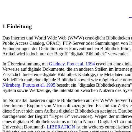
1 Einleitung
Das Internet und World Wide Web (WWW) ermöglicht Bibliotheken neue
Public Access Catalog, OPAC), FTP-Server oder Sammlungen von Int
Veränderungen der Definition einer konventionellen Bibliothek führt, hab
Artikel wird jedoch nur der Begriff "digitale Bibliothek" verwendet.
In Übereinstimmung mit
Gladney, Fox et al. 1994
erweitert eine digi
Verweise auf digitale Dokumente, die an anderen Stellen im Internet g
Zusätzlich bietet eine digitale Bibliothek Kataloge, die Metadaten zu
Schließlich muß eine digitale Bibliothek soweit wie möglich alle not
Nürnberg, Furuta et al. 1995
besteht ein "digitales Bibliothekssystem
System sowie Werkzeuge, die Interaktion zwischen Nutzern des Syst
Im Normalfall basieren digitale Bibliotheken auf der WWW-Server-
dem Internet Explorer von Microsoft zuzugreifen. Es sind zur Zeit 
diese Server sich zum Aufbau digitaler Bibliotheken geeignet. Darüb
durchgehend der Begriff "Hyper-G" verwendet). Wegen der mittlerw
eines digitalen Bibliothekssystems mit dem Namen DogitaLS1 zu nutz
Universität Dortmund).
LIBERATION
ist ein weiteres europäisches 