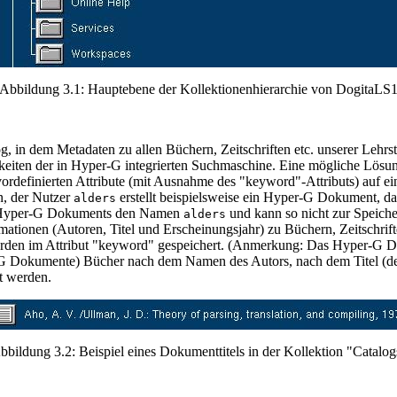
Abbildung 3.1: Hauptebene der Kollektionenhierarchie von DogitaLS
og, in dem Metadaten zu allen Büchern, Zeitschriften etc. unserer Lehrs
ten der in Hyper-G integrierten Suchmaschine. Eine mögliche Lösung 
rdefinierten Attribute (mit Ausnahme des "keyword"-Attributs) auf ei
, der Nutzer
erstellt beispielsweise ein Hyper-G Dokument, 
alders
Hyper-G Dokuments den Namen
und kann so nicht zur Speich
alders
mationen (Autoren, Titel und Erscheinungsjahr) zu Büchern, Zeitschri
werden im Attribut "keyword" gespeichert. (Anmerkung: Das Hyper-G D
yper-G Dokumente) Bücher nach dem Namen des Autors, nach dem Titel (
t werden.
bbildung 3.2: Beispiel eines Dokumenttitels in der Kollektion "Catalog