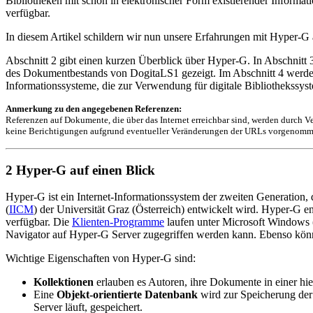
Bibliotheken mit schon in elektronischer Form existierender Infor
verfügbar.
In diesem Artikel schildern wir nun unsere Erfahrungen mit Hyper-G a
Abschnitt 2 gibt einen kurzen Überblick über Hyper-G. In Abschnit
des Dokumentbestands von DogitaLS1 gezeigt. Im Abschnitt 4 werden 
Informationssysteme, die zur Verwendung für digitale Bibliothekssyst
Anmerkung zu den angegebenen Referenzen:
Referenzen auf Dokumente, die über das Internet erreichbar sind, werden durch V
keine Berichtigungen aufgrund eventueller Veränderungen der URLs vorgenommen
2 Hyper-G auf einen Blick
Hyper-G ist ein Internet-Informationssystem der zweiten Generatio
(
IICM
) der Universität Graz (Österreich) entwickelt wird. Hyper-G 
verfügbar. Die
Klienten-Programme
laufen unter Microsoft Windows
Navigator auf Hyper-G Server zugegriffen werden kann. Ebenso kö
Wichtige Eigenschaften von Hyper-G sind:
Kollektionen
erlauben es Autoren, ihre Dokumente in einer hie
Eine
Objekt-orientierte Datenbank
wird zur Speicherung de
Server läuft, gespeichert.